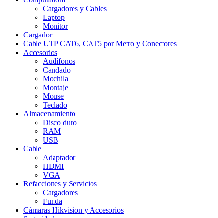
Cargadores y Cables
Laptop
Monitor
Cargador
Cable UTP CAT6, CAT5 por Metro y Conectores
Accesorios
Audífonos
Candado
Mochila
Montaje
Mouse
Teclado
Almacenamiento
Disco duro
RAM
USB
Cable
Adaptador
HDMI
VGA
Refacciones y Servicios
Cargadores
Funda
Cámaras Hikvision y Accesorios