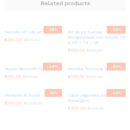
Related products
-
28
%
-
50
%
Teclado HP Usb en Español
Kit 50 pz tuercas
encapsuladas con tornillo 1/4
$
360.00
$
500.00
x 3/4 + 1/4 – 20
$
150.00
$
299.00
-
40
%
-
50
%
Mouse Microsoft Óptico
Mochila Techzone 15,6″
$
190.00
$
150.00
$
319.00
$
299.00
-
13
%
-
40
%
Windows 10 home
Cable seguridad para laptop
Kensington
$
900.00
$
1,029.00
$
300.00
$
503.00