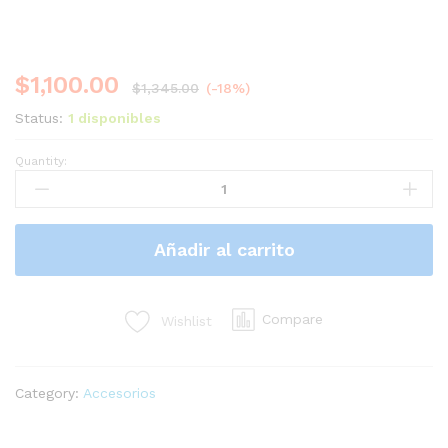
$
1,100.00
$
1,345.00
(-18%)
Status:
1 disponibles
Quantity:
Lector
de
códigos
de
Añadir al carrito
barra
y
QR
Nextep
Compare
Wishlist
inálambrico
quantity
Category:
Accesorios