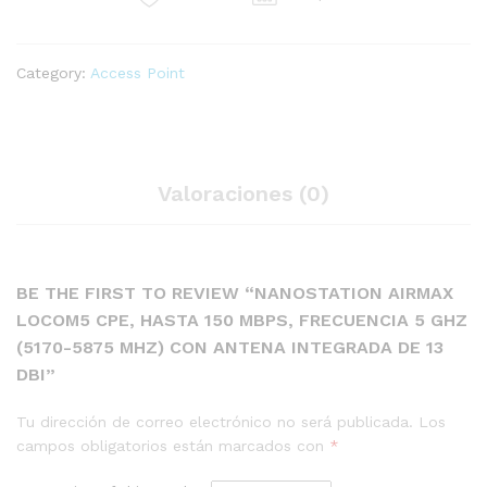
5
GHz
(5170-
Category:
Access Point
5875
MHz)
con
antena
integrada
Valoraciones (0)
de
13
dBi
quantity
BE THE FIRST TO REVIEW “NANOSTATION AIRMAX
LOCOM5 CPE, HASTA 150 MBPS, FRECUENCIA 5 GHZ
(5170-5875 MHZ) CON ANTENA INTEGRADA DE 13
DBI”
Tu dirección de correo electrónico no será publicada.
Los
campos obligatorios están marcados con
*