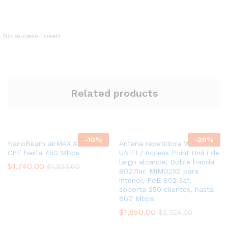
No access token
Related products
-
10
%
-
20
%
NanoBeam airMAX AC GEN2
Antena repetidora Wi-Fi
CPE hasta 450 Mbps
UNIFI / Access Point UniFi de
largo alcance, Doble banda
$
1,740.00
$
1,923.00
802.11ac MIMO2X2 para
interior, PoE 802.3af,
soporta 250 clientes, hasta
867 Mbps
$
1,850.00
$
2,324.00