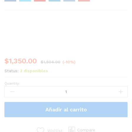
$
1,350.00
$
1,504.00
(-10%)
Status:
3 disponibles
Quantity:
NanoStation
airMAX
locoM5
CPE,
Añadir al carrito
hasta
150
Mbps,
frecuencia
Compare
Wishlist