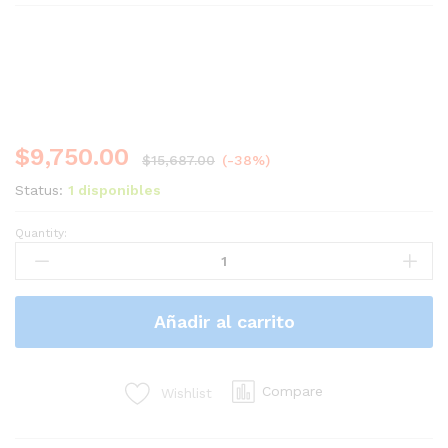
$
9,750.00
$
15,687.00
(-38%)
Status:
1 disponibles
Quantity:
Tablet
Surface
ProX
MICROSOFT
Añadir al carrito
SQ1
PROCESSOR
256GB
-
Compare
Wishlist
8GB
RAM