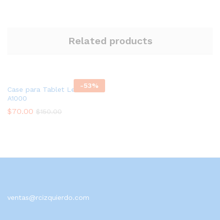
Related products
-
53
%
Case para Tablet Lenovo
A1000
$
70.00
$
150.00
ventas@rcizquierdo.com